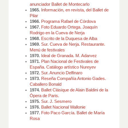
anunciador Ballet de Montecarlo
1965.
Información, en revista, del Ballet de
Pilar
1966.
Programa Rafael de Córdova
1967.
Foto Eduardo Ortega. Joaquín
Rodrigo en la Cueva de Nerja
1968.
Escrito de la Duquesa de Alba
1969.
Sur. Cueva de Nerja. Restaurante.
Menú de festivales
1970.
Ideal de Granada. M. Adarvez
1971.
Plan Nacional de Festivales de
España. Catálogo artístico Nureyev
1972.
Sur. Anuncio Delfinaro
1973.
Reseña Compañía Antonio Gades.
Caballero Bonald
1974.
Ballet Clásique de Alain Baldini de la
Ópera de Paris.
1975.
Sur. J. Sesmero
1976.
Ballet Nacional Wallonie
1977.
Foto Paco García. Ballet de María
Rosa