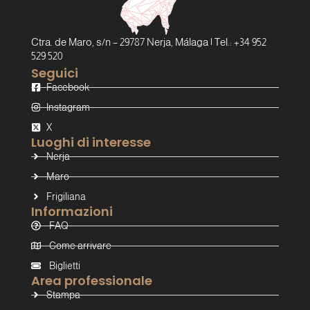
Ctra. de Maro, s/n – 29787 Nerja, Málaga | Tel.: +34 952
529 520
Seguici
Facebook
Instagram
X
Luoghi di interesse
Nerja
Maro
Frigiliana
Informazioni
FAQ
Come arrivare
Biglietti
Area professionale
Stampa