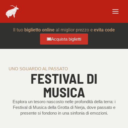
Vai
al
contenuto
Il tuo
biglietto online
al miglior prezzo e
evita code
Acquista biglietti
UNO SGUARDO AL PASSATO
FESTIVAL DI
MUSICA
Esplora un tesoro nascosto nelle profondità della terra: i
Festival di Musica della Grotta di Nerja, dove passato e
presente si fondono in una sinfonia di emozioni.