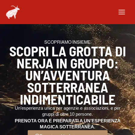
Vai
al
contenuto
SCOPRIAMO INSIEME
SCOPRI LA GROTTA DI
NERJA IN GRUPPO:
UN’AVVENTURA
SOTTERRANEA
INDIMENTICABILE
Un’esperienza unica per agenzie e associazioni, e per
gruppi di oltre 10 persone.
PRENOTA ORA E PREPARATI A UN’ESPERIENZA
MAGICA SOTTERRANEA.