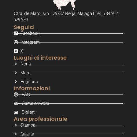
Ctra. de Maro, s/n – 29787 Nerja, Málaga | Tel.: +34 952
529 520
Seguici
Facebook
Instagram
X
Luoghi di interesse
Nerja
Maro
Frigiliana
Informazioni
FAQ
Come arrivare
Biglietti
Area professionale
Stampa
Qualità