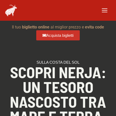
Vai
al
contenuto
Il tuo
biglietto online
al miglior prezzo e
evita code
Acquista biglietti
SULLA COSTA DEL SOL
SCOPRI NERJA:
UN TESORO
NASCOSTO TRA