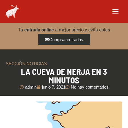
Ir
al
contenido
Tu
entrada online
a mejor precio y evita colas
Comprar entradas
SECCIÓN NOTICIAS
LA CUEVA DE NERJA EN 3
MINUTOS
admin
junio 7, 2021
No hay comentarios