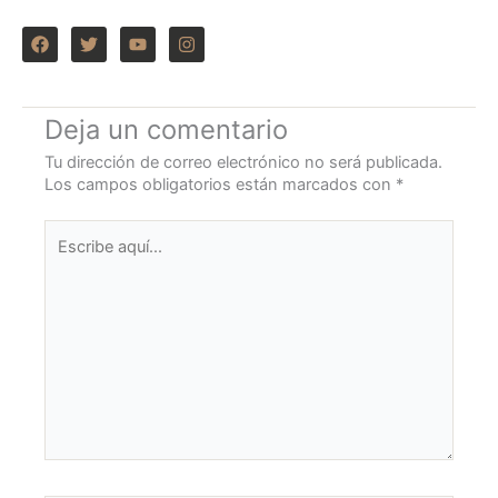
F
T
Y
I
a
w
o
n
c
i
u
s
e
t
t
t
b
t
u
a
o
e
b
g
Deja un comentario
o
r
e
r
k
a
Tu dirección de correo electrónico no será publicada.
m
Los campos obligatorios están marcados con
*
Escribe
aquí...