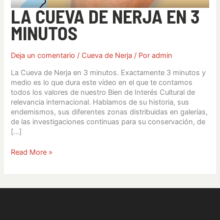
LA CUEVA DE NERJA EN 3
MINUTOS
Deja un comentario
/
Cueva de Nerja
/ Por
admin
La Cueva de Nerja en 3 minutos. Exactamente 3 minutos y
medio es lo que dura este vídeo en el que te contamos
todos los valores de nuestro Bien de Interés Cultural de
relevancia internacional. Hablamos de su historia, sus
endemismos, sus diferentes zonas distribuidas en galerías,
de las investigaciones continuas para su conservación, de
[…]
Read More »