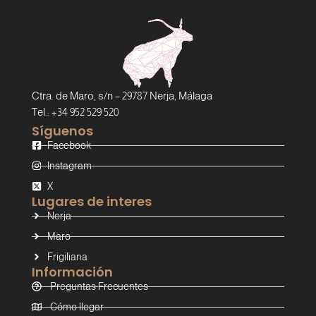
Ctra. de Maro, s/n – 29787 Nerja, Málaga
Tel.: +34 952 529 520
Síguenos
Facebook
Instagram
X
Lugares de interes
Nerja
Maro
Frigiliana
Información
Preguntas Frecuentes
Cómo llegar