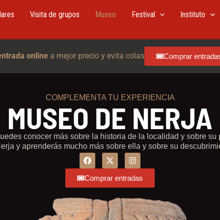
lares
Visita de grupos
Museo
Festival
Instituto
entrada online
a mejor precio y evita colas
Comprar entrada
COMPLEMENTA TU EXPERIENCIA
MUSEO DE NERJA
 puedes conocer más sobre la historia de la localidad y sobre s
erja y aprenderás mucho más sobre ella y sobre su descubrimi
F
I
a
n
c
s
Comprar entradas
e
t
b
a
o
g
o
r
k
a
m