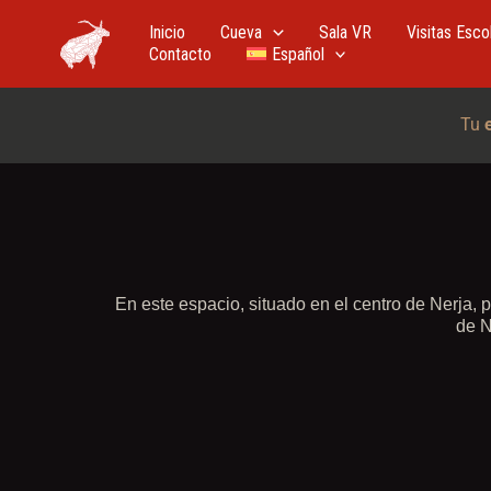
Ir
al
Inicio
Cueva
Sala VR
Visitas Esco
contenido
Contacto
Español
Tu
En este espacio, situado en el centro de Nerja,
de N