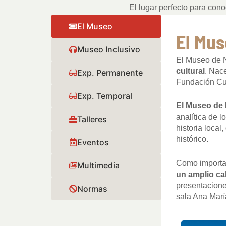
El lugar perfecto para con
El Museo
El Mu
Museo Inclusivo
El Museo de 
cultural
. Nac
Exp. Permanente
Fundación Cuev
Exp. Temporal
El Museo de 
analítica de l
Talleres
historia local
histórico.
Eventos
Como importan
Multimedia
un amplio ca
presentacione
Normas
sala Ana Mar