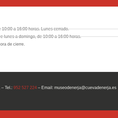
10:00 a 16:00 horas. Lunes cerrado.
e lunes a domingo, de 10:00 a 16:00 horas.
ora de cierre.
– Tel.:
952 527 224
– Email: museodenerja@cuevadenerja.es