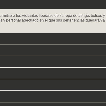
ermitirá a los visitantes liberarse de su ropa de abrigo, bolsos
os y personal adecuado en el que sus pertenencias quedarán a