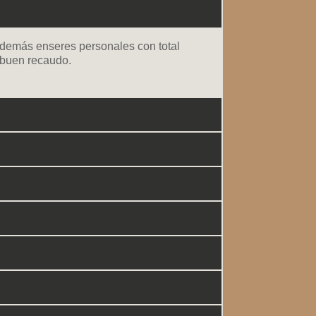
 y demás enseres personales con total
 buen recaudo.