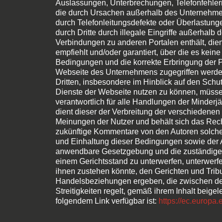
Auslassungen, Unterbrechungen, Telefonfehler
die durch Ursachen außerhalb des Unternehmen
durch Telefonleitungsdefekte oder Überlastung
durch Dritte durch illegale Eingriffe außerhal
Verbindungen zu anderen Portalen enthält, die
empfiehlt und/oder garantiert, über die es keine
Bedingungen und die korrekte Erbringung der P
Webseite des Unternehmens zugegriffen werden 
Dritten, insbesondere im Hinblick auf den Sc
Dienste der Webseite nutzen zu können, müssen 
verantwortlich für alle Handlungen der Minderj
dient dieser der Verbreitung der verschiedenen
Meinungen der Nutzer und behält sich das Rech
zukünftige Kommentare von den Autoren solch
und Einhaltung dieser Bedingungen sowie der A
anwendbare Gesetzgebung und die zuständige Ge
einem Gerichtsstand zu unterwerfen, unterwerf
ihnen zustehen könnte, den Gerichten und Trib
Handelsbeziehungen ergeben, die zwischen den
Streitigkeiten regelt, gemäß ihrem Inhalt beigel
folgendem Link verfügbar ist:
https://ec.europ