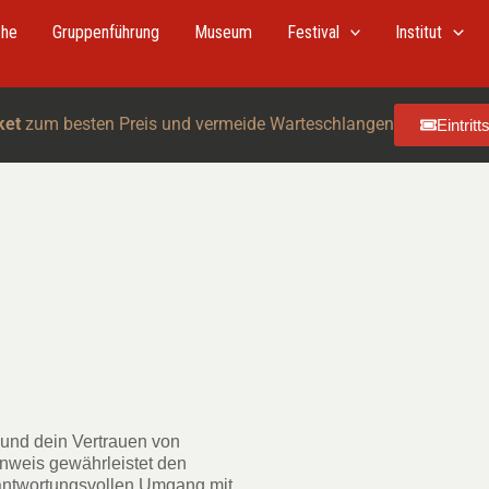
che
Gruppenführung
Museum
Festival
Institut
ket
zum besten Preis und vermeide Warteschlangen
Eintrit
 und dein Vertrauen von
nweis gewährleistet den
antwortungsvollen Umgang mit