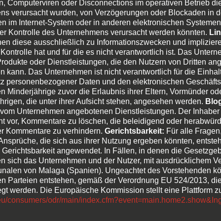
n, Computerviren oder Disconnections im operativen Betrieb d
s verursacht wurden, von Verzögerungen oder Blockaden in de
en im Internet-System oder in anderen elektronischen Systeme
b der Kontrolle des Unternehmens verursacht werden könnten.
Lin
nen diese ausschließlich zu Informationszwecken und implizier
 Kontrolle hat und für die es nicht verantwortlich ist. Das Unter
rodukte oder Dienstleistungen, die den Nutzern von Dritten an
kann. Das Unternehmen ist nicht verantwortlich für die Einha
hutz personenbezogener Daten und den elektronischen Geschäft
Minderjährige zuvor die Erlaubnis ihrer Eltern, Vormünder oder
ährigen, die unter ihrer Aufsicht stehen, angesehen werden.
Blo
 vom Unternehmen angebotenen Dienstleistungen. Der Inhaber der
t vor, Kommentare zu löschen, die beleidigend oder herabwürd
er Kommentare zu verhindern.
Gerichtsbarkeit:
Für alle Fragen
nsprüche, die sich aus ihrer Nutzung ergeben könnten, entsteh
richtsbarkeit angewendet. In Fällen, in denen die Gesetzgebun
en sich das Unternehmen und der Nutzer, mit ausdrücklichem Ver
unalen von Malaga (Spanien). Ungeachtet des Vorstehenden könn
 Parteien entstehen, gemäß der Verordnung EU 524/2013, die 
egt werden. Die Europäische Kommission stellt eine Plattform zu
a.eu/consumers/odr/main/index.cfm?event=main.home2.show&I