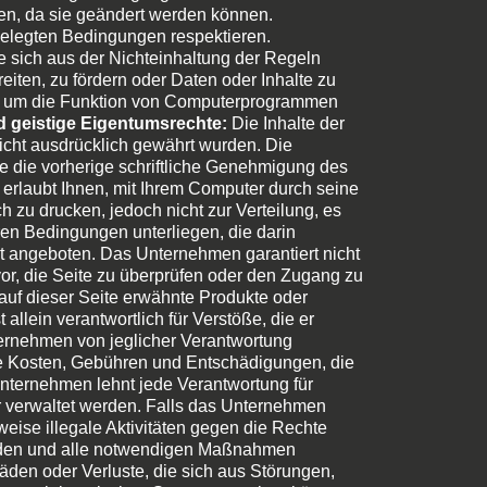
en, da sie geändert werden können.
gelegten Bedingungen respektieren.
ie sich aus der Nichteinhaltung der Regeln
eiten, zu fördern oder Daten oder Inhalte zu
nd, um die Funktion von Computerprogrammen
nd geistige Eigentumsrechte:
Die Inhalte der
cht ausdrücklich gewährt wurden. Die
ne die vorherige schriftliche Genehmigung des
erlaubt Ihnen, mit Ihrem Computer durch seine
 zu drucken, jedoch nicht zur Verteilung, es
en Bedingungen unterliegen, die darin
t angeboten. Das Unternehmen garantiert nicht
r, die Seite zu überprüfen oder den Zugang zu
auf dieser Seite erwähnte Produkte oder
 allein verantwortlich für Verstöße, die er
ternehmen von jeglicher Verantwortung
lle Kosten, Gebühren und Entschädigungen, die
ternehmen lehnt jede Verantwortung für
r verwaltet werden. Falls das Unternehmen
eise illegale Aktivitäten gegen die Rechte
enden und alle notwendigen Maßnahmen
häden oder Verluste, die sich aus Störungen,