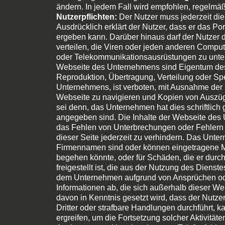
ändern. In jedem Fall wird empfohlen, regelmä
Nutzerpflichten:
Der Nutzer muss jederzeit di
Ausdrücklich erklärt der Nutzer, dass er das Po
ergeben kann. Darüber hinaus darf der Nutzer da
verteilen, die Viren oder jeden anderen Compu
oder Telekommunikationsausrüstungen zu unterb
Webseite des Unternehmens sind Eigentum des 
Reproduktion, Übertragung, Verteilung oder Spe
Unternehmens, ist verboten, mit Ausnahme der
Webseite zu navigieren und Kopien von Auszügen
sei denn, das Unternehmen hat dies schriftlic
angegeben sind. Die Inhalte der Webseite des 
das Fehlen von Unterbrechungen oder Fehlern a
dieser Seite jederzeit zu verhindern. Das Unt
Firmennamen sind oder können eingetragene Ma
begehen könnte, oder für Schäden, die er dur
freigestellt ist, die aus der Nutzung des Dien
dem Unternehmen aufgrund von Ansprüchen ode
Informationen ab, die sich außerhalb dieser W
davon in Kenntnis gesetzt wird, dass der Nutze
Dritter oder strafbare Handlungen durchführt
ergreifen, um die Fortsetzung solcher Aktivität