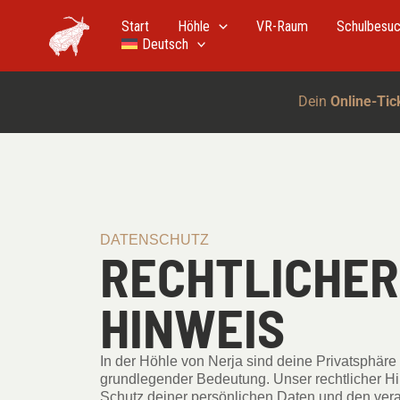
Zum
Inhalt
Start
Höhle
VR-Raum
Schulbesu
springen
Deutsch
Dein
Online-Tic
DATENSCHUTZ
RECHTLICHER
HINWEIS
In der Höhle von Nerja sind deine Privatsphäre
grundlegender Bedeutung. Unser rechtlicher Hi
Schutz deiner persönlichen Daten und den ver