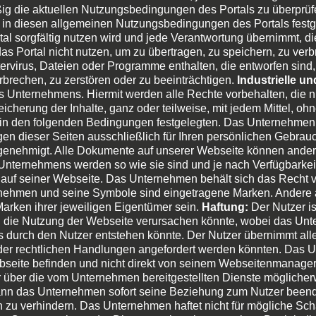
ßig die aktuellen Nutzungsbedingungen des Portals zu überprüf
e in diesen allgemeinen Nutzungsbedingungen des Portals fest
rtal sorgfältig nutzen wird und jede Verantwortung übernimmt, d
s Portal nicht nutzen, um zu übertragen, zu speichern, zu verbr
tervirus, Dateien oder Programme enthalten, die entworfen si
rechen, zu zerstören oder zu beeinträchtigen.
Industrielle u
Unternehmens. Hiermit werden alle Rechte vorbehalten, die ni
icherung der Inhalte, ganz oder teilweise, mit jedem Mittel, oh
 in den folgenden Bedingungen festgelegten. Das Unternehmen 
 dieser Seiten ausschließlich für Ihren persönlichen Gebrauch
h genehmigt. Alle Dokumente auf unserer Webseite können ander
Unternehmens werden so wie sie sind und je nach Verfügbarkei
uf seiner Webseite. Das Unternehmen behält sich das Recht vo
ernehmen und seine Symbole sind eingetragene Marken. Andere 
rken ihrer jeweiligen Eigentümer sein.
Haftung:
Der Nutzer ist
ch die Nutzung der Webseite verursachen könnte, wobei das Un
stes durch den Nutzer entstehen könnte. Der Nutzer übernimmt a
r rechtlichen Handlungen angefordert werden könnten. Das Un
ebseite befinden und nicht direkt von seinem Webseitenmanage
r über die vom Unternehmen bereitgestellten Dienste möglicherw
, kann das Unternehmen sofort seine Beziehung zum Nutzer be
en zu verhindern. Das Unternehmen haftet nicht für mögliche Sc