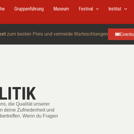
che
Gruppenführung
Museum
Festival
Institut
ket
zum besten Preis und vermeide Warteschlangen
Eintrit
LITIK
uns, die Qualität unserer
n deine Zufriedenheit und
übertreffen. Wenn du Fragen