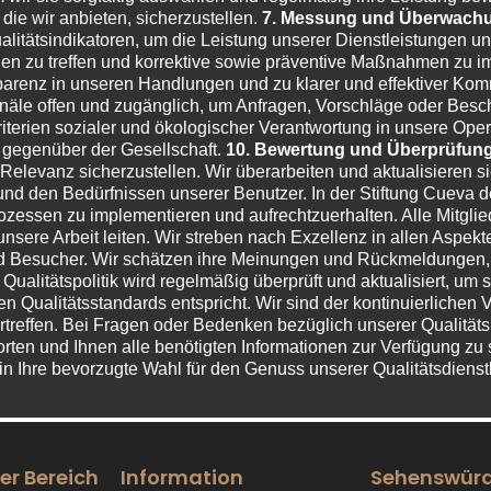
 die wir anbieten, sicherzustellen.
7. Messung und Überwachu
tätsindikatoren, um die Leistung unserer Dienstleistungen un
gen zu treffen und korrektive sowie präventive Maßnahmen zu 
parenz in unseren Handlungen und zu klarer und effektiver Kom
anäle offen und zugänglich, um Anfragen, Vorschläge oder Bes
riterien sozialer und ökologischer Verantwortung in unsere Oper
 gegenüber der Gesellschaft.
10. Bewertung und Überprüfun
 Relevanz sicherzustellen. Wir überarbeiten und aktualisieren s
d den Bedürfnissen unserer Benutzer. In der Stiftung Cueva de
 Prozessen zu implementieren und aufrechtzuerhalten. Alle Mitgl
e unsere Arbeit leiten. Wir streben nach Exzellenz in allen Asp
nd Besucher. Wir schätzen ihre Meinungen und Rückmeldungen, 
ualitätspolitik wird regelmäßig überprüft und aktualisiert, um 
 Qualitätsstandards entspricht. Wir sind der kontinuierlichen V
reffen. Bei Fragen oder Bedenken bezüglich unserer Qualitätspo
rten und Ihnen alle benötigten Informationen zur Verfügung zu s
in Ihre bevorzugte Wahl für den Genuss unserer Qualitätsdienst
er Bereich
Information
Sehenswürd