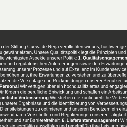
n der Stiftung Cueva de Nerja verpflichten wir uns, hochwertig
gewährleisten. Unsere Qualitätspolitik legt die Prinzipien und R
die wichtigsten Aspekte unserer Politik:
1. Qualitätsengagemen
chen und regulatorischen Anforderungen sowie den Erwartungen
besserung unserer Prozesse und auf Exzellenz im Kundenservice
bemühen uns, ihre Erwartungen zu verstehen und zu übertreffen,
hätzen die Vorschläge und Rückmeldungen unserer Benutzer, um
 Personal
Wir verfügen über ein hochqualifiziertes und engagier
Wir fördern die berufliche Entwicklung und schaffen ein Arbeit
uierliche Verbesserung
Wir streben die kontinuierliche Verbe
unserer Ergebnisse und die Identifizierung von Verbesserungsm
Dienstleistungen zu optimieren und unseren Benutzern ein einzi
 anwendbaren Vorschriften und Regulierungen unserer Tätigkeit 
rheit und zur Barrierefreiheit.
6. Lieferantenmanagement
Wir
 wir sie sorgfältig auswählen und regelmäßig ihre Leistung be