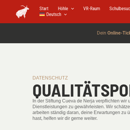
Zum
Inhalt
Start
Höhle
VR-Raum
Schulbesu
springen
Deutsch
Dein
Online-Tic
DATENSCHUTZ
QUALITÄTSPO
In der Stiftung Cueva de Nerja verpflichten wir 
Dienstleistungen zu gewährleisten. Wir schätze
arbeiten ständig daran, deine Erwartungen zu 
hast, helfen wir dir gerne weiter.