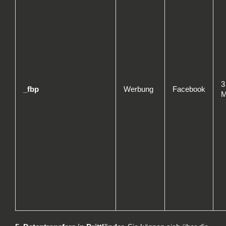
3
_fbp
Werbung
Facebook
M