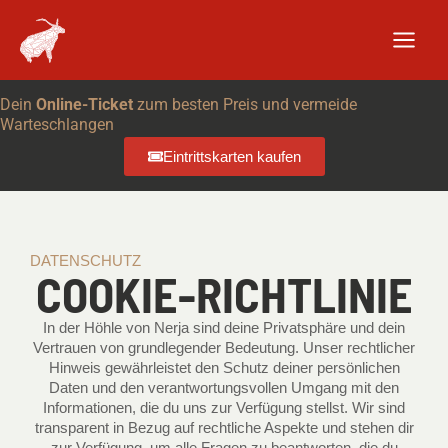
Zum
Inhalt
springen
Dein
Online-Ticket
zum besten Preis und vermeide
Warteschlangen
Eintrittskarten kaufen
DATENSCHUTZ
COOKIE-RICHTLINIE
In der Höhle von Nerja sind deine Privatsphäre und dein
Vertrauen von grundlegender Bedeutung. Unser rechtlicher
Hinweis gewährleistet den Schutz deiner persönlichen
Daten und den verantwortungsvollen Umgang mit den
Informationen, die du uns zur Verfügung stellst. Wir sind
transparent in Bezug auf rechtliche Aspekte und stehen dir
zur Verfügung, um alle Fragen zu beantworten, die du