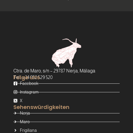
Ctra. de Maro, s/n – 29787 Nerja, Málaga
Folge uns
Tel.: +34 952 529 520
Facebook
Instagram
X
Sehenswürdigkeiten
Nerja
Maro
Frigiliana