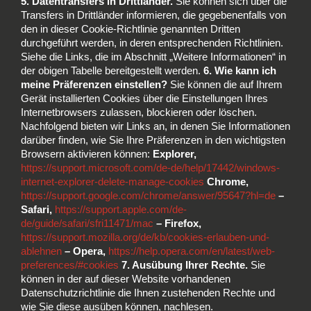
5. Datentransfers in Drittländer.
Sie können sich über die
Transfers in Drittländer informieren, die gegebenenfalls von
den in dieser Cookie-Richtlinie genannten Dritten
durchgeführt werden, in deren entsprechenden Richtlinien.
Siehe die Links, die im Abschnitt „Weitere Informationen“ in
der obigen Tabelle bereitgestellt werden.
6. Wie kann ich
meine Präferenzen einstellen?
Sie können die auf Ihrem
Gerät installierten Cookies über die Einstellungen Ihres
Internetbrowsers zulassen, blockieren oder löschen.
Nachfolgend bieten wir Links an, in denen Sie Informationen
darüber finden, wie Sie Ihre Präferenzen in den wichtigsten
Browsern aktivieren können:
Explorer,
https://support.microsoft.com/de-de/help/17442/windows-
internet-explorer-delete-manage-cookies
Chrome,
https://support.google.com/chrome/answer/95647?hl=de
–
Safari,
https://support.apple.com/de-
de/guide/safari/sfri11471/mac
– Firefox,
https://support.mozilla.org/de/kb/cookies-erlauben-und-
ablehnen
– Opera,
https://help.opera.com/en/latest/web-
preferences/#cookies
7. Ausübung Ihrer Rechte.
Sie
können in der auf dieser Website vorhandenen
Datenschutzrichtlinie die Ihnen zustehenden Rechte und
wie Sie diese ausüben können, nachlesen.