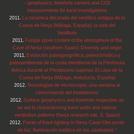
– geophysics, borehole camera and CO2
measurements for karst investigations
2011.
La cerámica decorada del neolítico antiguo de la
Cueva de Nerja (Málaga, España): la sala del
Vestíbulo
2011.
Fungal spore content of the atmosphere of the
Cave of Nerja (southern Spain): Diversity and origin
2011.
Evolución paleogeográfica, paleoclimática y
paleoambiental de la costa meridional de la Península
Ibérica durante el Pleistoceno superior. El caso de la
Cueva de Nerja (Málaga, Andalucía, España)
2012.
Tecnologías de microscopía: una ventana al
conocimiento del biodeterioro
2012.
Surface geophysics and borehole inspection as
an aid to characterizing karst voids and vadose
ventilation patterns (Nerja research site, S. Spain)
2012.
Points of fixed lighting in Nerja Cave/ Otro punto
de luz. Iluminación estática en los „santuarios “