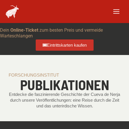
Zum
Inhalt
springen
Dein
Online-Ticket
zum besten Preis und vermeide
Warteschlangen
Eintrittskarten kaufen
FORSCHUNGSINSTITUT
PUBLIKATIONEN
Entdecke die faszinierende Geschichte der Cueva de Nerja
durch unsere Veröffentlichungen: eine Reise durch die Zeit
und das unterirdische Wissen.