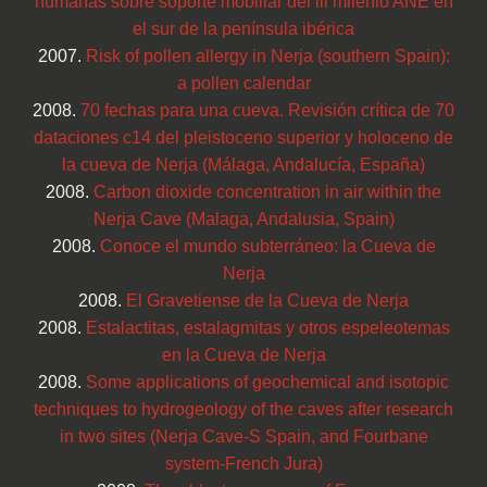
humanas sobre soporte mobiliar del iii milenio ANE en
el sur de la península ibérica
2007.
Risk of pollen allergy in Nerja (southern Spain):
a pollen calendar
2008.
70 fechas para una cueva. Revisión crítica de 70
dataciones c14 del pleistoceno superior y holoceno de
la cueva de Nerja (Málaga, Andalucía, España)
2008.
Carbon dioxide concentration in air within the
Nerja Cave (Malaga, Andalusia, Spain)
2008.
Conoce el mundo subterráneo: la Cueva de
Nerja
2008.
El Gravetiense de la Cueva de Nerja
2008.
Estalactitas, estalagmitas y otros espeleotemas
en la Cueva de Nerja
2008.
Some applications of geochemical and isotopic
techniques to hydrogeology of the caves after research
in two sites (Nerja Cave-S Spain, and Fourbane
system-French Jura)