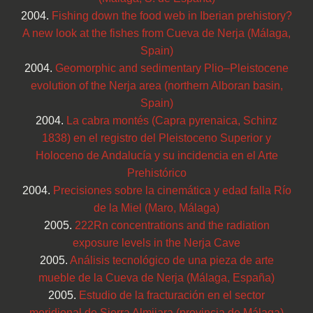
2004.
Fishing down the food web in Iberian prehistory?
A new look at the fishes from Cueva de Nerja (Málaga,
Spain)
2004.
Geomorphic and sedimentary Plio–Pleistocene
evolution of the Nerja area (northern Alboran basin,
Spain)
2004.
La cabra montés (Capra pyrenaica, Schinz
1838) en el registro del Pleistoceno Superior y
Holoceno de Andalucía y su incidencia en el Arte
Prehistórico
2004.
Precisiones sobre la cinemática y edad falla Río
de la Miel (Maro, Málaga)
2005.
222Rn concentrations and the radiation
exposure levels in the Nerja Cave
2005.
Análisis tecnológico de una pieza de arte
mueble de la Cueva de Nerja (Málaga, España)
2005.
Estudio de la fracturación en el sector
meridional de Sierra Almijara (provincia de Málaga)