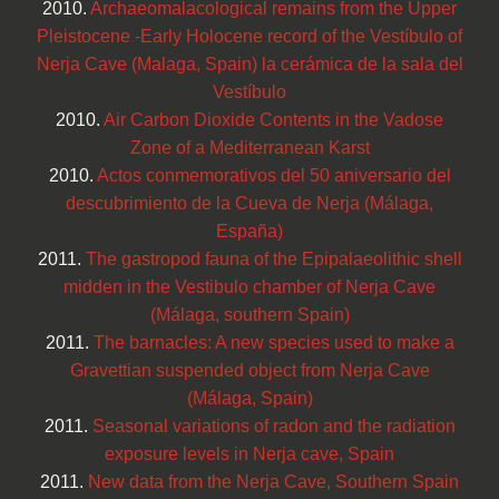
2010.
Archaeomalacological remains from the Upper
Pleistocene -Early Holocene record of the Vestíbulo of
Nerja Cave (Malaga, Spain) la cerámica de la sala del
Vestíbulo
2010.
Air Carbon Dioxide Contents in the Vadose
Zone of a Mediterranean Karst
2010.
Actos conmemorativos del 50 aniversario del
descubrimiento de la Cueva de Nerja (Málaga,
España)
2011.
The gastropod fauna of the Epipalaeolithic shell
midden in the Vestibulo chamber of Nerja Cave
(Málaga, southern Spain)
2011.
The barnacles: A new species used to make a
Gravettian suspended object from Nerja Cave
(Málaga, Spain)
2011.
Seasonal variations of radon and the radiation
exposure levels in Nerja cave, Spain
2011.
New data from the Nerja Cave, Southern Spain