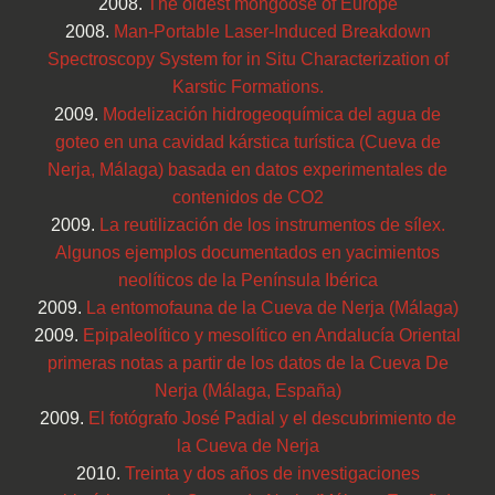
2008.
The oldest mongoose of Europe
2008.
Man-Portable Laser-Induced Breakdown
Spectroscopy System for in Situ Characterization of
Karstic Formations.
2009.
Modelización hidrogeoquímica del agua de
goteo en una cavidad kárstica turística (Cueva de
Nerja, Málaga) basada en datos experimentales de
contenidos de CO2
2009.
La reutilización de los instrumentos de sílex.
Algunos ejemplos documentados en yacimientos
neolíticos de la Península Ibérica
2009.
La entomofauna de la Cueva de Nerja (Málaga)
2009.
Epipaleolítico y mesolítico en Andalucía Oriental
primeras notas a partir de los datos de la Cueva De
Nerja (Málaga, España)
2009.
El fotógrafo José Padial y el descubrimiento de
la Cueva de Nerja
2010.
Treinta y dos años de investigaciones