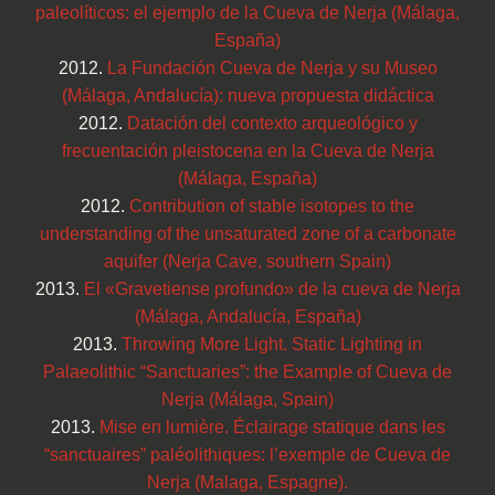
paleolíticos: el ejemplo de la Cueva de Nerja (Málaga,
España)
2012.
La Fundación Cueva de Nerja y su Museo
(Málaga, Andalucía): nueva propuesta didáctica
2012.
Datación del contexto arqueológico y
frecuentación pleistocena en la Cueva de Nerja
(Málaga, España)
2012.
Contribution of stable isotopes to the
understanding of the unsaturated zone of a carbonate
aquifer (Nerja Cave, southern Spain)
2013.
El «Gravetiense profundo» de la cueva de Nerja
(Málaga, Andalucía, España)
2013.
Throwing More Light. Static Lighting in
Palaeolithic “Sanctuaries”: the Example of Cueva de
Nerja (Málaga, Spain)
2013.
Mise en lumière. Éclairage statique dans les
“sanctuaires” paléolithiques: l’exemple de Cueva de
Nerja (Malaga, Espagne).