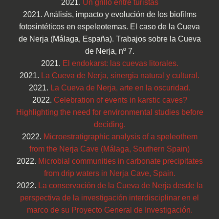
2021.
Un grillo entre turistas
2021. Análisis, impacto y evolución de los biofilms
fotosintéticos en espeleotemas. El caso de la Cueva
de Nerja (Málaga, España). Trabajos sobre la Cueva
de Nerja, nº 7.
2021.
El endokarst: las cuevas litorales.
2021.
La Cueva de Nerja, sinergia natural y cultural.
2021.
La Cueva de Nerja, arte en la oscuridad.
2022.
Celebration of events in karstic caves?
Highlighting the need for environmental studies before
deciding.
2022.
Microestratigraphic analysis of a speleothem
from the Nerja Cave (Málaga, Southern Spain)
2022.
Microbial communities in carbonate precipitates
from drip waters in Nerja Cave, Spain.
2022.
La conservación de la Cueva de Nerja desde la
perspectiva de la investigación interdisciplinar en el
marco de su Proyecto General de Investigación.