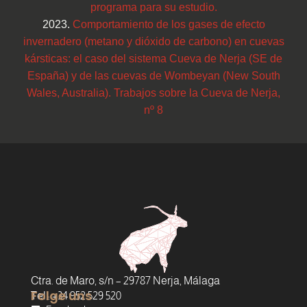
programa para su estudio.
2023.
Comportamiento de los gases de efecto
invernadero (metano y dióxido de carbono) en cuevas
kársticas: el caso del sistema Cueva de Nerja (SE de
España) y de las cuevas de Wombeyan (New South
Wales, Australia). Trabajos sobre la Cueva de Nerja,
nº 8
Ctra. de Maro, s/n – 29787 Nerja, Málaga
Folge uns
Tel.: +34 952 529 520