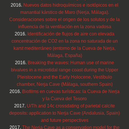
2016.
Nuevos datos hidroquímicos e isotópicos en el
manantial kárstico de Maro (Nerja, Málaga).
Consideraciones sobre el origen de los solutos y de la
influencia de la ventilación en la zona vadosa
2016.
Identificación de flujos de aire con elevada
concentración de CO2 en la zona no saturada de un
karst mediterráneo (entorno de la Cueva de Nerja,
Málaga, España)
2016.
Breaking the waves: Human use of marine
bivalves in a microtidal range coast during the Upper
Pleistocene and the Early Holocene, Vestíbulo
chamber, Nerja Cave (Málaga, southern Spain)
2016.
Biofilms en cuevas turísticas: la Cueva de Nerja
y la Cueva del Tesoro
2017.
U/Th and 14c crossdating of parietal calcite
deposits: application to Nerja Cave (Andalusia, Spain)
and future perspectives
2017.
The Nerja Cave as a conservation model for the