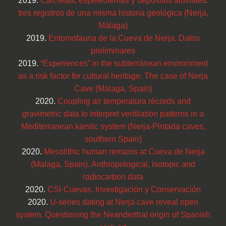
2019.
Calcretas, espeleotemas y depósitos aluviales:
tres registros de una misma historia geológica (Nerja,
Málaga)
2019.
Entomofauna de la Cueva de Nerja. Datos
preliminares
2019.
“Experiences” in the subterránean environment
as a risk factor for cultural heritage. The case of Nerja
Cave (Malaga, Spain)
2020.
Coupling air temperatura récords and
gravimetric data to interpret ventilation patterns in a
Mediterranean karstic system (Nerja-Pintada caves,
southern Spain)
2020.
Mesolithic human remains at Cueva de Nerja
(Malaga, Spain). Anthropological, isotopic and
radiocarbon data
2020.
CSI-Cuevas. Investigación y Conservación
2020.
U-series dating at Nerja cave reveal open
system. Questioning the Neanderthal origin of Spanish