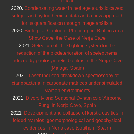
rock art
2020.
Condensating water in heritage touristic caves:
isotopic and hydrochemical data and a new approach
for its quantification through image análisis
2020.
Biological Control of Phototrophic Biofilms in a
Show Cave. the Case of Nerja Cave
2021.
Selection of LED lighting system for the
reduction of the biodeterioration of speleothems
induced by photosynthetic biofilms in the Nerja Cave
(Malaga, Spain)
2021.
Laser-induced breakdown spectroscopy of
cianobacteria in carbonate matrices under simulated
Martian environments
2021.
Diversity and Seasonal Dynamics of Airborne
Fungi in Nerja Cave, Spain
2021.
Development and collapse of karstic cavities in
folded marbles: geomorphological and geophysical
evidences in Nerja cave (southern Spain)