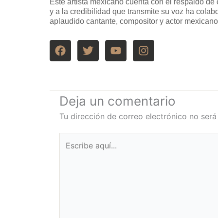
Este artista mexicano cuenta con el respaldo de 
y a la credibilidad que transmite su voz ha cola
aplaudido cantante, compositor y actor mexicano
F
T
Y
I
a
w
o
n
c
i
u
s
e
t
t
t
b
t
u
a
o
e
b
g
Deja un comentario
o
r
e
r
Tu dirección de correo electrónico no será
k
a
m
Escribe
aquí...