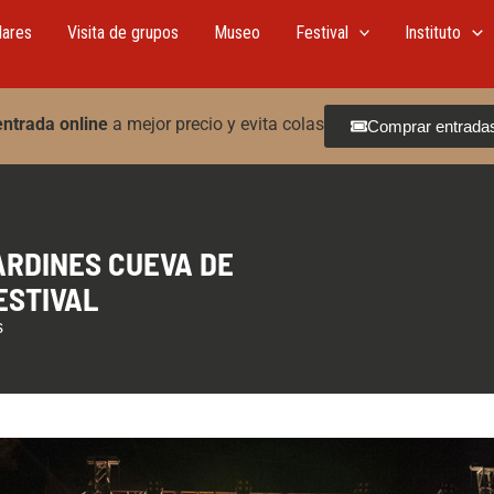
lares
Visita de grupos
Museo
Festival
Instituto
entrada online
a mejor precio y evita colas
Comprar entrada
ARDINES CUEVA DE
ESTIVAL
s