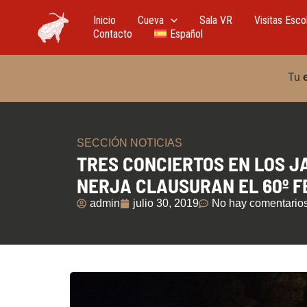
Ir
al
Inicio
Cueva
Sala VR
Visitas Esco
contenido
Contacto
Español
Tu
SECCIÓN NOTICIAS
TRES CONCIERTOS EN LOS J
NERJA CLAUSURAN EL 60º F
admin
julio 30, 2019
No hay comentario