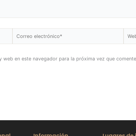
Correo
Web
electrónico*
 y web en este navegador para la próxima vez que comente
onal
Información
Lugares de 