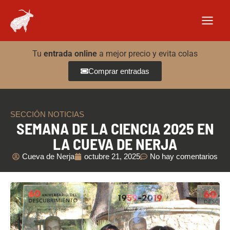
Ir
al
contenido
Tu
entrada online
a mejor precio y evita colas
Comprar entradas
SECCIÓN NOTICIAS
SEMANA DE LA CIENCIA 2025 EN
LA CUEVA DE NERJA
Cueva de Nerja
octubre 21, 2025
No hay comentarios