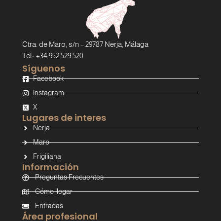
Ctra. de Maro, s/n – 29787 Nerja, Málaga
Tel.: +34 952 529 520
Síguenos
Facebook
Instagram
X
Lugares de interes
Nerja
Maro
Frigiliana
Información
Preguntas Frecuentes
Cómo llegar
Entradas
Área profesional