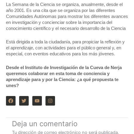
La Semana de la Ciencia se organiza, anualmente, desde el
año 2001. Es una cita que se organiza por las diferentes
Comunidades Autónomas para mostrar los diferentes avances
en investigación y concienciar sobre la importancia del
conocimiento científico y el necesario desarrollo de la Ciencia
Está dirigida a toda la ciudadanía, para propiciar la reflexión y
el aprendizaje, con actividades para el público general y, en
especial, con eventos educativos para los más jóvenes.
Desde el Instituto de Investigación de la
Cueva de Nerja
queremos colaborar en esta toma de conciencia y
aprendizaje para y por la Ciencia: ¿a qué propuesta te
unes?
F
T
Y
I
a
w
o
n
c
i
u
s
e
t
t
t
b
t
u
a
o
e
b
g
Deja un comentario
o
r
e
r
k
a
Tu dirección de correo electrónico no será publicada.