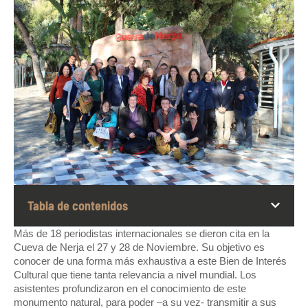
Tabla de contenidos
Más de 18 periodistas internacionales se dieron cita en la
Cueva de Nerja el 27 y 28 de Noviembre. Su objetivo es
conocer de una forma más exhaustiva a este Bien de Interés
Cultural que tiene tanta relevancia a nivel mundial. Los
asistentes profundizaron en el conocimiento de este
monumento natural, para poder –a su vez- transmitir a sus