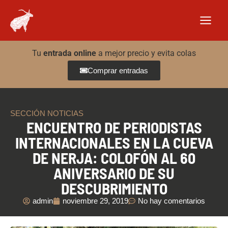
Ir
al
contenido
Tu
entrada online
a mejor precio y evita colas
Comprar entradas
SECCIÓN NOTICIAS
ENCUENTRO DE PERIODISTAS
INTERNACIONALES EN LA CUEVA
DE NERJA: COLOFÓN AL 60
ANIVERSARIO DE SU
DESCUBRIMIENTO
admin
noviembre 29, 2019
No hay comentarios