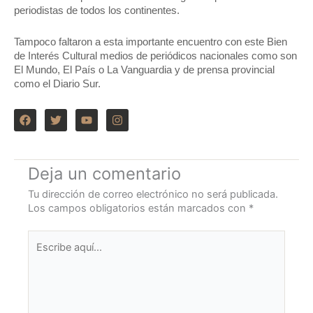
periodistas de todos los continentes.
Tampoco faltaron a esta importante encuentro con este Bien
de Interés Cultural medios de periódicos nacionales como son
El Mundo, El País o La Vanguardia y de prensa provincial
como el Diario Sur.
F
T
Y
I
a
w
o
n
c
i
u
s
e
t
t
t
b
t
u
a
o
e
b
g
Deja un comentario
o
r
e
r
k
a
Tu dirección de correo electrónico no será publicada.
m
Los campos obligatorios están marcados con
*
Escribe
aquí...