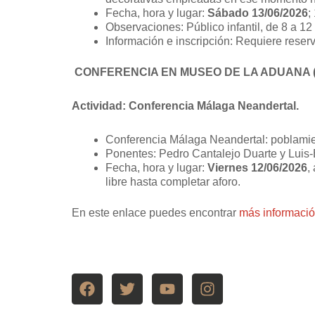
Fecha, hora y lugar:
Sábado 13/06/2026
;
Observaciones: Público infantil, de 8 a 12 
Información e inscripción: Requiere reser
CONFERENCIA EN MUSEO DE LA ADUANA 
Actividad: Conferencia Málaga Neandertal.
Conferencia Málaga Neandertal: poblamie
Ponentes: Pedro Cantalejo Duarte y Luis
Fecha, hora y lugar:
Viernes 12/06/2026
,
libre hasta completar aforo.
En este enlace puedes encontrar
más informació
F
T
Y
I
a
w
o
n
c
i
u
s