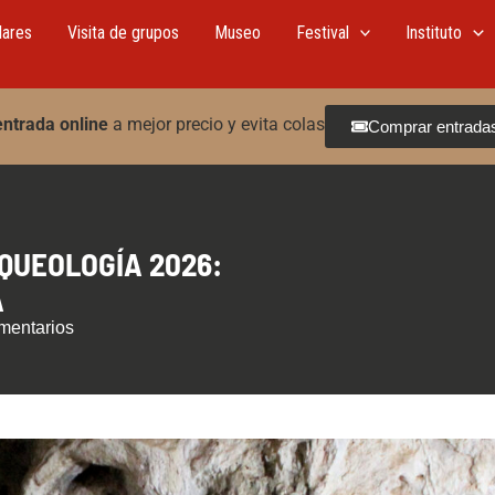
lares
Visita de grupos
Museo
Festival
Instituto
entrada online
a mejor precio y evita colas
Comprar entrada
QUEOLOGÍA 2026:
A
mentarios