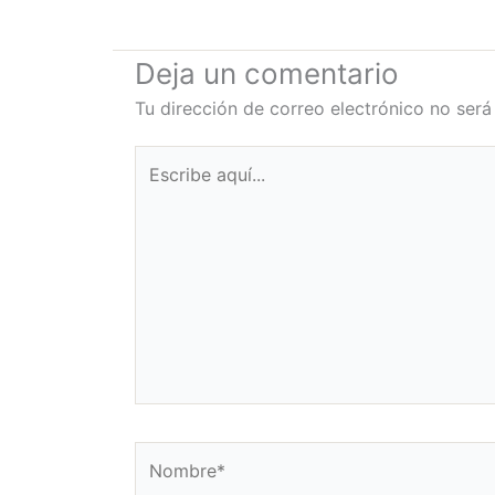
e
t
t
t
b
t
u
a
o
e
b
g
Deja un comentario
o
r
e
r
Tu dirección de correo electrónico no será
k
a
m
Escribe
aquí...
Nombre*