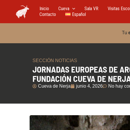
Ir
al
Inicio
Cueva
Sala VR
Visitas Esco
contenido
Contacto
Español
Tu
SECCIÓN NOTICIAS
JORNADAS EUROPEAS DE AR
FUNDACIÓN CUEVA DE NERJ
Cueva de Nerja
junio 4, 2026
No hay co