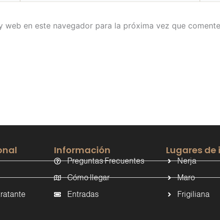
 y web en este navegador para la próxima vez que comente
onal
Información
Lugares de 
Preguntas Frecuentes
Nerja
Cómo llegar
Maro
tratante
Entradas
Frigiliana