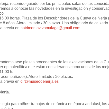
Nerja: recorrido guiado por las principales salas de las conoci
aremos a conocer las novedades en la investigación y conserva
co.
 16:00 horas. Plaza de los Descubridores de la Cueva de Nerja 
de 8 años. Aforo limitado / 30 plazas. Uso obligatorio de calza
va previa en
patrimoniovivomalaga@gmail.com
contemplarse piezas procedentes de las excavaciones de la Cuev
er epipaleolítica que están considerados como unos de los mej
 11:00 h.
acompañados). Aforo limitado / 30 plazas.
va previa en
dir@museodenerja.es
Nerja.
logía para niños: trabajos de cerámica en época andalusí, los azu
stórico.