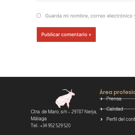
Guarda mi nombre, correo electrónico
Área profesi
Prensa
Calidad
Ctra. de Maro, s/n – 29787 Nerja,
Málaga
Perfil del con
Tel.: +34 952 529 520