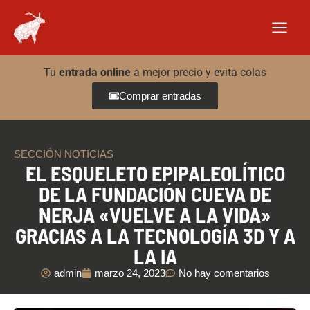
Ir
al
contenido
Tu
entrada online
a mejor precio y evita colas
Comprar entradas
SECCIÓN NOTICIAS
EL ESQUELETO EPIPALEOLÍTICO
DE LA FUNDACIÓN CUEVA DE
NERJA «VUELVE A LA VIDA»
GRACIAS A LA TECNOLOGÍA 3D Y A
LA IA
admin
marzo 24, 2023
No hay comentarios