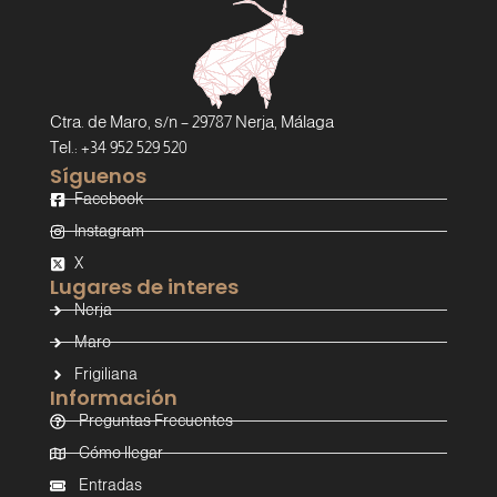
Ctra. de Maro, s/n – 29787 Nerja, Málaga
Tel.: +34 952 529 520
Síguenos
Facebook
Instagram
X
Lugares de interes
Nerja
Maro
Frigiliana
Información
Preguntas Frecuentes
Cómo llegar
Entradas