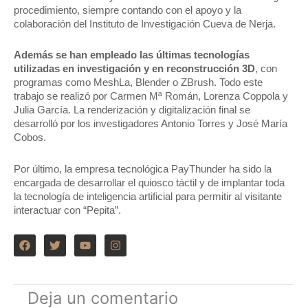
procedimiento, siempre contando con el apoyo y la
colaboración del Instituto de Investigación Cueva de Nerja.
Además se han empleado las últimas tecnologías
utilizadas en investigación y en reconstrucción 3D
, con
programas como MeshLa, Blender o ZBrush. Todo este
trabajo se realizó por Carmen Mª Román, Lorenza Coppola y
Julia García. La renderización y digitalización final se
desarrolló por los investigadores Antonio Torres y José María
Cobos.
Por último, la empresa tecnológica PayThunder ha sido la
encargada de desarrollar el quiosco táctil y de implantar toda
la tecnología de inteligencia artificial para permitir al visitante
interactuar con “Pepita”.
F
T
Y
I
a
w
o
n
c
i
u
s
e
t
t
t
b
t
u
a
o
e
b
g
Deja un comentario
o
r
e
r