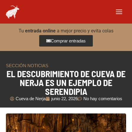
Ir
al
contenido
Tu
entrada online
a mejor precio y evita colas
Comprar entradas
SECCIÓN NOTICIAS
EL DESCUBRIMIENTO DE CUEVA DE
NERJA ES UN EJEMPLO DE
SERENDIPIA
Cueva de Nerja
junio 22, 2026
No hay comentarios