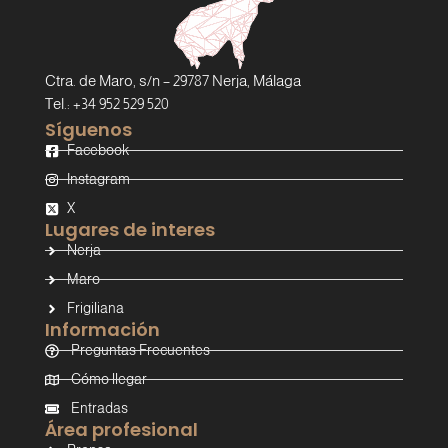
Ctra. de Maro, s/n – 29787 Nerja, Málaga
Tel.: +34 952 529 520
Síguenos
Facebook
Instagram
X
Lugares de interes
Nerja
Maro
Frigiliana
Información
Preguntas Frecuentes
Cómo llegar
Entradas
Área profesional