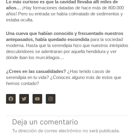
Lo más curioso es que la cavidad llevaba allí miles de
años…
¡Hay formaciones datadas de hace más de 800.000
años! Pero su entrada se había colmatado de sedimentos y
estaba oculta.
Una cueva que habían conocido y frecuentado nuestros
antepasados, había quedado escondida
para la sociedad
moderna. Hasta que la serendipia hizo que nuestros intrépidos
descubridores se adentraran por aquella hendidura y ver
dónde iban los murciélagos…
¿Crees en las casualidades?
¿Has tenido casos de
serendipia en tu vida? ¿Conoces alguno más de estos que
hemos contado?
F
T
Y
I
a
w
o
n
c
i
u
s
e
t
t
t
b
t
u
a
o
e
b
g
Deja un comentario
o
r
e
r
k
a
Tu dirección de correo electrónico no será publicada.
m