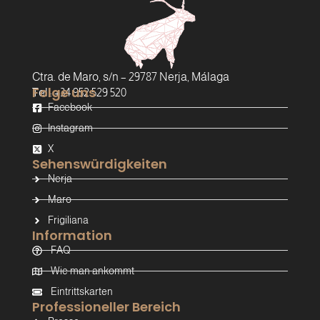
Ctra. de Maro, s/n – 29787 Nerja, Málaga
Folge uns
Tel.: +34 952 529 520
Facebook
Instagram
X
Sehenswürdigkeiten
Nerja
Maro
Frigiliana
Information
FAQ
Wie man ankommt
Eintrittskarten
Professioneller Bereich