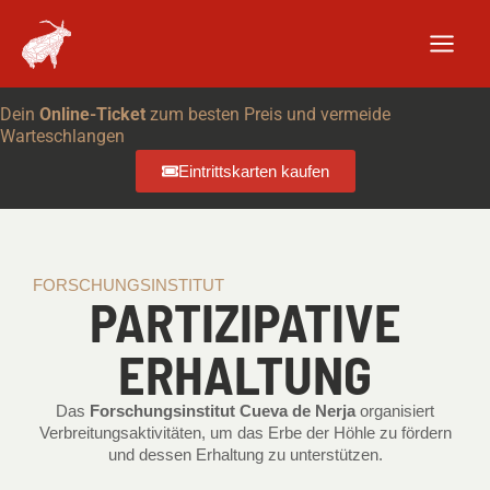
Zum
Inhalt
springen
Dein
Online-Ticket
zum besten Preis und vermeide
Warteschlangen
Eintrittskarten kaufen
FORSCHUNGSINSTITUT
PARTIZIPATIVE
ERHALTUNG
Das
Forschungsinstitut Cueva de Nerja
organisiert
Verbreitungsaktivitäten, um das Erbe der Höhle zu fördern
und dessen Erhaltung zu unterstützen.