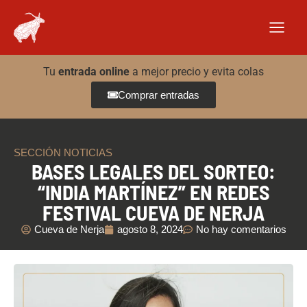
Ir
al
contenido
Tu
entrada online
a mejor precio y evita colas
Comprar entradas
SECCIÓN NOTICIAS
BASES LEGALES DEL SORTEO:
“INDIA MARTÍNEZ” EN REDES
FESTIVAL CUEVA DE NERJA
Cueva de Nerja
agosto 8, 2024
No hay comentarios