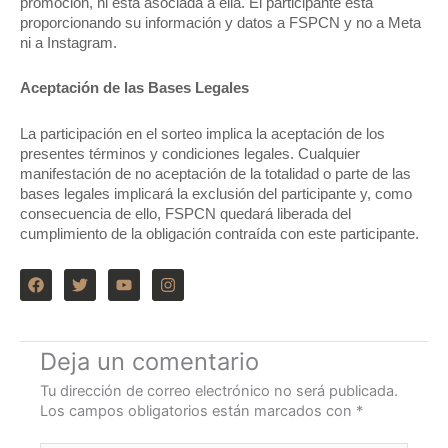
promoción, ni está asociada a ella. El participante está
proporcionando su información y datos a FSPCN y no a Meta
ni a Instagram.
Aceptación de las Bases Legales
La participación en el sorteo implica la aceptación de los
presentes términos y condiciones legales. Cualquier
manifestación de no aceptación de la totalidad o parte de las
bases legales implicará la exclusión del participante y, como
consecuencia de ello, FSPCN quedará liberada del
cumplimiento de la obligación contraída con este participante.
F
T
Y
I
a
w
o
n
c
i
u
s
e
t
t
t
b
t
u
a
o
e
b
g
Deja un comentario
o
r
e
r
k
a
Tu dirección de correo electrónico no será publicada.
m
Los campos obligatorios están marcados con
*