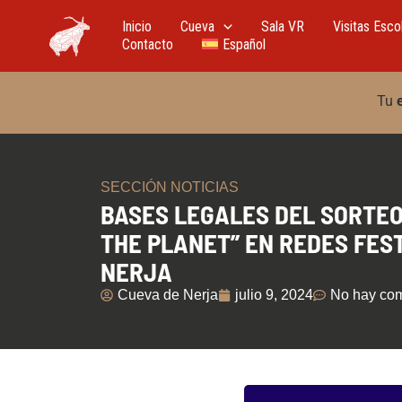
Ir
al
Inicio
Cueva
Sala VR
Visitas Esco
contenido
Contacto
Español
Tu
SECCIÓN NOTICIAS
BASES LEGALES DEL SORTEO:
THE PLANET” EN REDES FES
NERJA
Cueva de Nerja
julio 9, 2024
No hay com