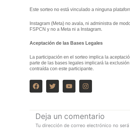
Este sorteo no está vinculado a ninguna platafor
Instagram (Meta) no avala, ni administra de modo
FSPCN y no a Meta ni a Instagram.
Aceptación de las Bases Legales
La participación en el sorteo implica la aceptaci
parte de las bases legales implicará la exclusió
contraída con este participante.
F
T
Y
I
a
w
o
n
c
i
u
s
e
t
t
t
b
t
u
a
o
e
b
g
Deja un comentario
o
r
e
r
Tu dirección de correo electrónico no será
k
a