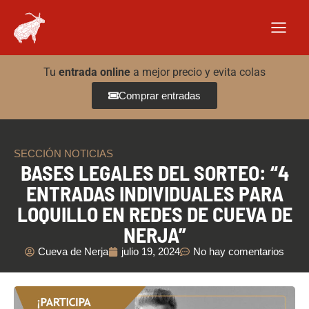
Ir
al
contenido
Tu
entrada online
a mejor precio y evita colas
Comprar entradas
SECCIÓN NOTICIAS
BASES LEGALES DEL SORTEO: “4
ENTRADAS INDIVIDUALES PARA
LOQUILLO EN REDES DE CUEVA DE
NERJA”
Cueva de Nerja
julio 19, 2024
No hay comentarios