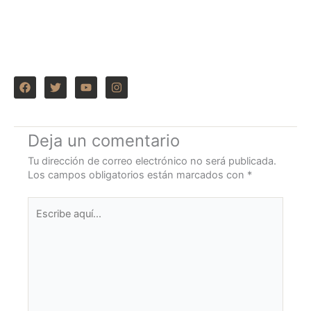
F
T
Y
I
a
w
o
n
c
i
u
s
e
t
t
t
b
t
u
a
o
e
b
g
Deja un comentario
o
r
e
r
k
a
Tu dirección de correo electrónico no será publicada.
m
Los campos obligatorios están marcados con
*
Escribe
aquí...