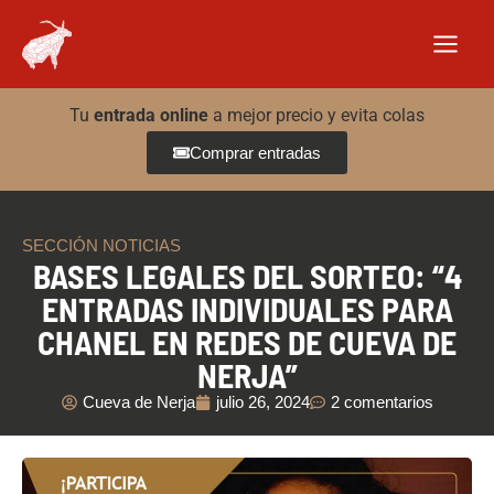
Ir
al
contenido
Tu
entrada online
a mejor precio y evita colas
Comprar entradas
SECCIÓN NOTICIAS
BASES LEGALES DEL SORTEO: “4
ENTRADAS INDIVIDUALES PARA
CHANEL EN REDES DE CUEVA DE
NERJA”
Cueva de Nerja
julio 26, 2024
2 comentarios