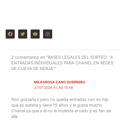
F
T
Y
I
a
w
o
n
c
i
u
s
e
t
t
t
b
t
u
a
o
e
b
g
2 comentarios en “BASES LEGALES DEL SORTEO: “4
o
r
e
r
ENTRADAS INDIVIDUALES PARA CHANEL EN REDES
k
a
m
DE CUEVA DE NERJA””
MILAGROSA CANO GUERRERO
27/07/2024 A LAS 15:49
Nos gustaría ir pero no queda entradas con mi hijo
que es autista y tiene 15 años y le gusta mucho
Chanel ya que a él no le molesta el ruido y es fan de
ella