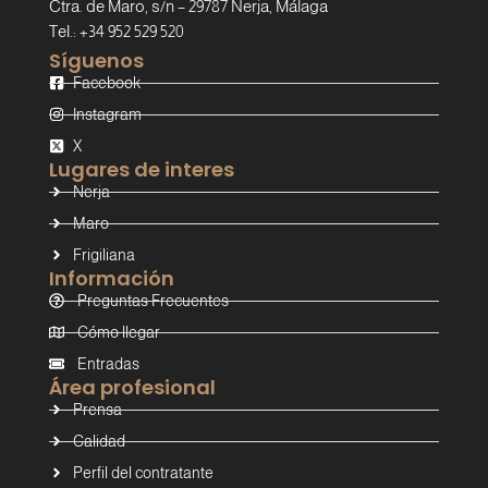
Ctra. de Maro, s/n – 29787 Nerja, Málaga
Tel.: +34 952 529 520
Síguenos
Facebook
Instagram
X
Lugares de interes
Nerja
Maro
Frigiliana
Información
Preguntas Frecuentes
Cómo llegar
Entradas
Área profesional
Prensa
Calidad
Perfil del contratante