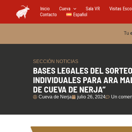
Ir
al
Inicio
Cueva
Sala VR
Visitas Esco
contenido
Contacto
Español
Tu
SECCIÓN NOTICIAS
BASES LEGALES DEL SORTEO
INDIVIDUALES PARA ARA MA
DE CUEVA DE NERJA”
Cueva de Nerja
julio 26, 2024
Un comen