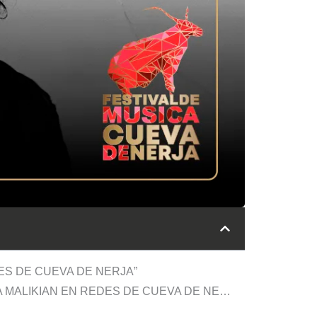
ES DE CUEVA DE NERJA”
1 comentario en “BASES LEGALES DEL SORTEO: “4 ENTRADAS INDIVIDUALES PARA ARA MALIKIAN EN REDES DE CUEVA DE NERJA””