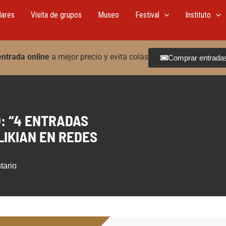
lares
Visita de grupos
Museo
Festival
Instituto
entrada online
a mejor precio y evita colas
Comprar entrada
: “4 ENTRADAS
LIKIAN EN REDES
tario