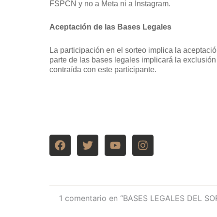
FSPCN y no a Meta ni a Instagram.
Aceptación de las Bases Legales
La participación en el sorteo implica la aceptaci
parte de las bases legales implicará la exclusió
contraída con este participante.
F
T
Y
I
a
w
o
n
c
i
u
s
e
t
t
t
b
t
u
a
o
e
b
g
1 comentario en “BASES LEGALES DEL S
o
r
e
r
k
a