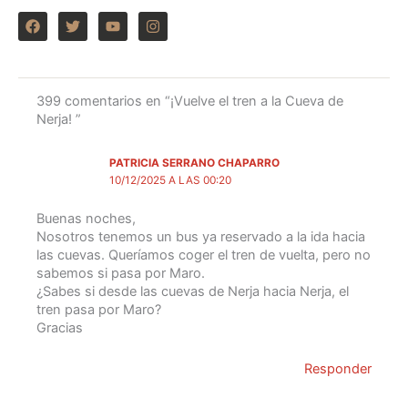
F
T
Y
I
a
w
o
n
c
i
u
s
e
t
t
t
b
t
u
a
o
e
b
g
399 comentarios en “¡Vuelve el tren a la Cueva de
o
r
e
r
Nerja! ”
k
a
m
PATRICIA SERRANO CHAPARRO
10/12/2025 A LAS 00:20
Buenas noches,
Nosotros tenemos un bus ya reservado a la ida hacia
las cuevas. Queríamos coger el tren de vuelta, pero no
sabemos si pasa por Maro.
¿Sabes si desde las cuevas de Nerja hacia Nerja, el
tren pasa por Maro?
Gracias
Responder