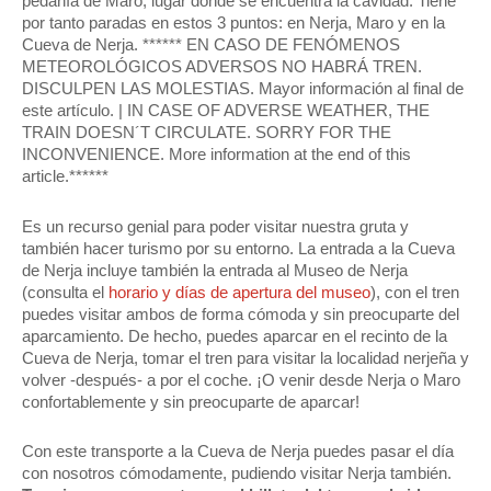
pedanía de Maro, lugar donde se encuentra la cavidad. Tiene
por tanto paradas en estos 3 puntos: en Nerja, Maro y en la
Cueva de Nerja. ****** EN CASO DE FENÓMENOS
METEOROLÓGICOS ADVERSOS NO HABRÁ TREN.
DISCULPEN LAS MOLESTIAS. Mayor información al final de
este artículo. | IN CASE OF ADVERSE WEATHER, THE
TRAIN DOESN´T CIRCULATE. SORRY FOR THE
INCONVENIENCE. More information at the end of this
article.******
Es un recurso genial para poder visitar nuestra gruta y
también hacer turismo por su entorno. La entrada a la Cueva
de Nerja incluye también la entrada al Museo de Nerja
(consulta el
horario y días de apertura del museo
), con el tren
puedes visitar ambos de forma cómoda y sin preocuparte del
aparcamiento. De hecho, puedes aparcar en el recinto de la
Cueva de Nerja, tomar el tren para visitar la localidad nerjeña y
volver -después- a por el coche. ¡O venir desde Nerja o Maro
confortablemente y sin preocuparte de aparcar!
Con este transporte a la Cueva de Nerja puedes pasar el día
con nosotros cómodamente, pudiendo visitar Nerja también.