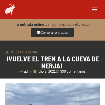
Ir
al
contenido
Tu
entrada online
a mejor precio y evita colas
Comprar entradas
SECCIÓN NOTICIAS
¡VUELVE EL TREN A LA CUEVA DE
NERJA!
admin
julio 2, 2021
399 comentarios