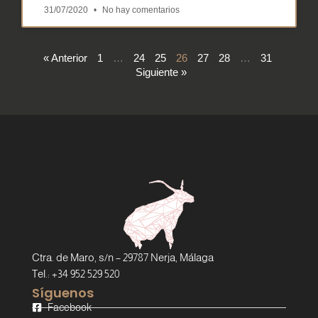
31/07/2020
No hay comentarios
« Anterior
1
…
24
25
26
27
28
…
31
Siguiente »
Ctra. de Maro, s/n – 29787 Nerja, Málaga
Tel.: +34 952 529 520
Síguenos
Facebook