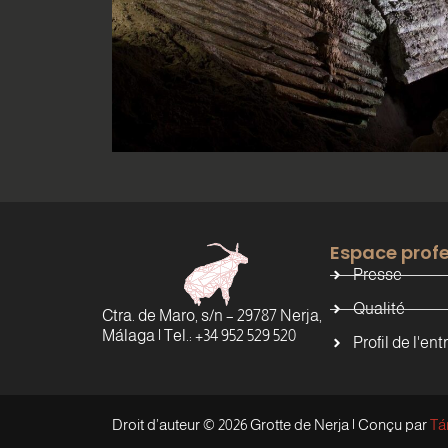
Espace prof
Presse
Qualité
Ctra. de Maro, s/n – 29787 Nerja,
Málaga | Tel.: +34 952 529 520
Profil de l'en
Droit d’auteur ©
2026
Grotte de Nerja | Conçu par
Tá