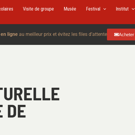
colaires
Visite de groupe
Musée
Festival
Institut
 en ligne
au meilleur prix et évitez les files d’attente
Acheter 
TURELLE
E DE