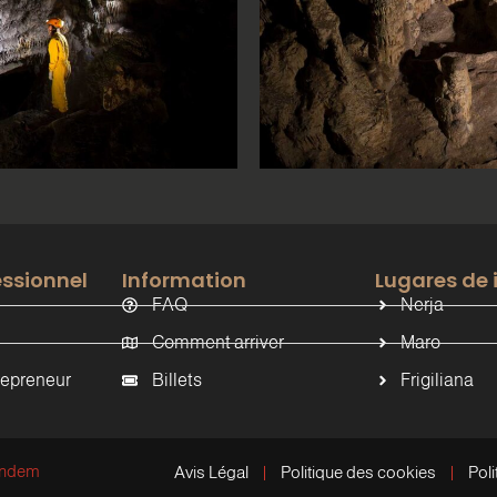
essionnel
Information
Lugares de 
FAQ
Nerja
Comment arriver
Maro
trepreneur
Billets
Frigiliana
ndem
Avis Légal
Politique des cookies
Poli