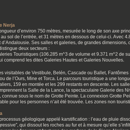
de Nerja
longueur d’environ 750 mètres, mesurée le long de son axe princ
u sol de l’entrée, et 31 mètres en dessous de celui-ci. Avec 4.8
 d’Andalousie. Ses salles et galeries, de grandes dimensions,
istingue deux secteurs :
eries Touristiques (106.285 m^3 de volume et 9.371 m^2 de su
ui comprend les dites Galeries Hautes et Galeries Nouvelles.
es visitables de Vestibule, Belén, Cascade ou Ballet, Fantômes
e ou de l’Ours, Mine et Torca. Le parcours touristique a une longu
caliers, 159 en montée et les 299 restants en descente. Les sal
mprennent la Salle de la Lance, la spectaculaire Galerie des Ni
e, connue sous le nom de Grotte Peinte. La connexion Grotte P
able pour les personnes n’ait été trouvée. Les zones non touris
ja
 processus géologique appelé karstification : l’eau de pluie dis
essive”, qui dissout les roches au fur et à mesure qu’elle s’infil