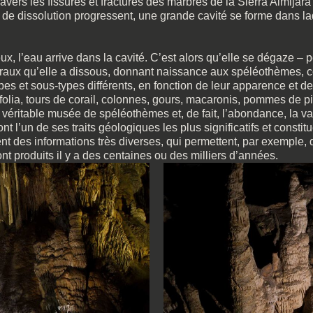
 à travers les fissures et fractures des marbres de la Sierra Almija
de dissolution progressent, une grande cavité se forme dans la
eux, l’eau arrive dans la cavité. C’est alors qu’elle se dégaze 
éraux qu’elle a dissous, donnant naissance aux spéléothèmes, c
s et sous-types différents, en fonction de leur apparence et de 
es, folia, tours de corail, colonnes, gours, macaronis, pommes d
ritable musée de spéléothèmes et, de fait, l’abondance, la varié
sont l’un de ses traits géologiques les plus significatifs et const
rent des informations très diverses, qui permettent, par exemple
nt produits il y a des centaines ou des milliers d’années.