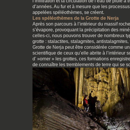
l’infiltration et la circulation de l’eau de pluie
d’années. Au fur et à mesure que les processus 
appelées spéléothèmes, se créent.
Les spéléothèmes de la Grotte de Nerja
Après son parcours à l’intérieur du massif roch
s’évapore, provoquant la précipitation des min
celles-ci, nous pouvons trouver de nombreux type
grotte : stalactites, stalagmites, antistalagmit
Grotte de Nerja peut être considérée comme un vé
scientifique de ceux qu’elle abrite à l’intérieur 
d' »orner » les grottes, ces formations enregist
de connaître les tremblements de terre qui se so