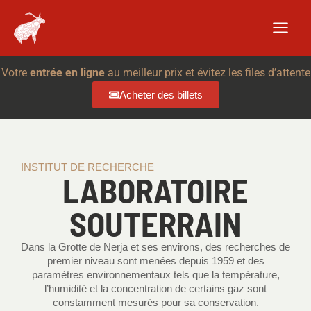
Aller
au
contenu
Votre
entrée en ligne
au meilleur prix et évitez les files d’attente
Acheter des billets
INSTITUT DE RECHERCHE
LABORATOIRE
SOUTERRAIN
Dans la Grotte de Nerja et ses environs, des recherches de
premier niveau sont menées depuis 1959 et des
paramètres environnementaux tels que la température,
l’humidité et la concentration de certains gaz sont
constamment mesurés pour sa conservation.