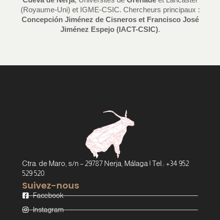
(Royaume-Uni) et IGME-CSIC. Chercheurs principaux :
Concepción Jiménez de Cisneros et Francisco José
Jiménez Espejo (IACT-CSIC)
.
Ctra. de Maro, s/n – 29787 Nerja, Málaga | Tel.: +34 952
529 520
Suivez-nous
Facebook
Instagram