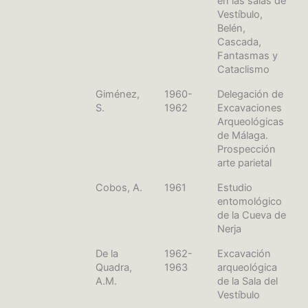
en las salas de
Vestíbulo,
Belén,
Cascada,
Fantasmas y
Cataclismo
Giménez,
1960-
Delegación de
S.
1962
Excavaciones
Arqueológicas
de Málaga.
Prospección
arte parietal
Cobos, A.
1961
Estudio
entomológico
de la Cueva de
Nerja
De la
1962-
Excavación
Quadra,
1963
arqueológica
A.M.
de la Sala del
Vestíbulo