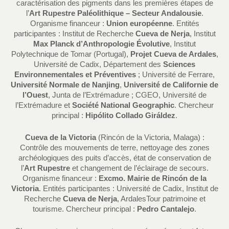
caractérisation des pigments dans les premières étapes de
l’
Art Rupestre Paléolithique – Secteur Andalousie
.
Organisme financeur :
Union européenne
. Entités
participantes : Institut de Recherche
Cueva de Nerja
, Institut
Max Planck d’Anthropologie Évolutive
, Institut
Polytechnique de Tomar (Portugal),
Projet Cueva de Ardales
,
Université de Cadix, Département des
Sciences
Environnementales et Préventives
; Université de Ferrare,
Université Normale de Nanjing
,
Université de Californie de
l’Ouest
, Junta de l’Extrémadure ; CGEO, Université de
l’Extrémadure et
Société National Geographic
. Chercheur
principal :
Hipólito Collado Giráldez
.
Cueva de la Victoria
(Rincón de la Victoria, Malaga) :
Contrôle des mouvements de terre, nettoyage des zones
archéologiques des puits d’accès, état de conservation de
l’
Art Rupestre
et changement de l’éclairage de secours.
Organisme financeur :
Excmo. Mairie de Rincón de la
Victoria
. Entités participantes : Université de Cadix, Institut de
Recherche
Cueva de Nerja
, ArdalesTour patrimoine et
tourisme. Chercheur principal :
Pedro Cantalejo
.